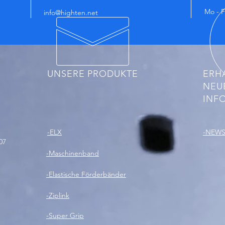
Mo - F
info@highten.net
UNSERE PRODUKTE
ERHA
NEU
INF
-ELX
-NEWS:
07
-Maschinenband
-Elastische Förderbänder
-Ziplink
-Super Grip