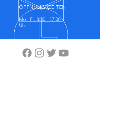
ÖFFNUNGSZEITEN
Mo - Fr: 8:30 - 17:00
Uhr
BESUCHEN SIE UNS
No.11, Lane 59, Panyang Road
Minghang District, Shanghai, 201107
Highten Europa GmbH
Zülpicher Str.5
40549 Düsseldorf
OUR PRODUCTS