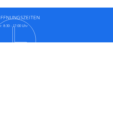
FFNUNGSZEITEN
r: 8:30 - 17:00 Uhr
LTEN SIE DIE
ESTEN
ORMATIONEN
 Filzbänder