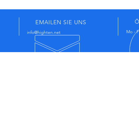
Ö
EMAILEN SIE UNS
Mo - F
info@highten.net
UNSERE PRODUKTE
ERHA
NEU
INF
-ELX
-NEWS:
07
-Maschinenband
-Elastische Förderbänder