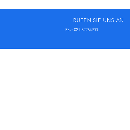
RUFEN SIE UNS AN
Fax: 021-52264900
BESUCHEN SIE UNS
No.11, Lane 59, Panyang Road
Minghang District, Shanghai, 2011
Highten Europa GmbH
Zülpicher Str.5
40549 Düsseldorf