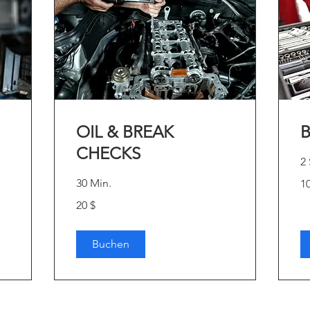
OIL & BREAK
CHECKS
2 
10
30 Min.
1
US
Dol
20
20 $
US-
Dollar
Buchen